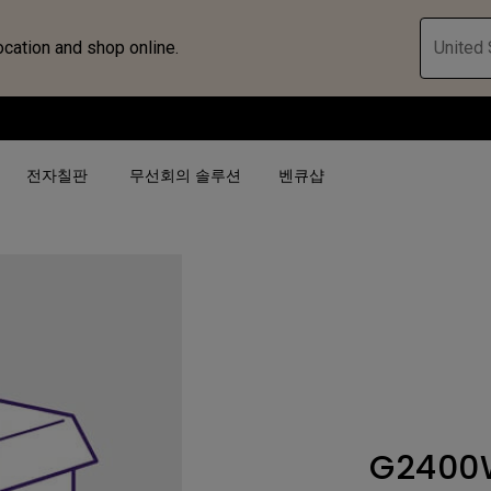
ocation and shop online.
United 
전자칠판
무선회의 솔루션
벤큐샵
검색어 별
검색어 별
비즈니스 프로젝터 보
4K(3840x2160)
4K UHD (3840×2160)
대공간용 프로젝터
USB-C
단초점
전시, 시뮬레이션 프로
HAS 지원
2D 수직／수평 키스톤
회의실용 프로젝터
G2400
터
27"~28"
LED
골프 시뮬레이션 프로