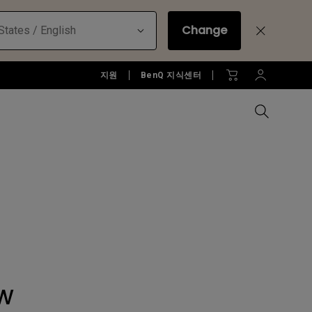
Change
States / English
지원
BenQ 지식센터
모든 모니터 비교하기
B2C 프로젝터 보러가기
모든 조명 비교하기
Education Software
러가기
모니터 악세서리
액세서리
액세서리
Accessories
젝터
모니터 리퍼 제품 보러 가기
당신에게 딱맞는 모니터 조명 알
아보기
소프트웨어
W
젝터