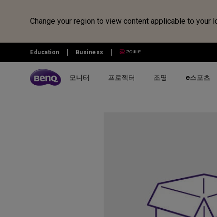
Change your region to view content applicable to your l
Education
Business
모니터
프로젝터
조명
e스포츠
전체 모니터 시리즈 검색하기
B2C 프로젝터 비교하기
전체 조명 시리즈 보러가기
조위 e스포츠
전자칠판 정보 보러가기
벤큐샵
시리즈 별
시리즈 별
시리즈 별
전자칠판
제품 별 구매
리퍼 제품
시나리오 별
사용 시나리오
MOBIUZ 게이밍 시리즈
게이밍 시리즈
모니터 조명
전자칠판
모니터
모니터 리퍼 제품
아이케어 모니터
홈 엔터테인먼트 프로젝터
Creative Pro 전문가용 모니터
홈 시네마 시리즈
스탠드 조명
프로젝터
개발자 모니터
최고의 4K 프로젝터
GW 홈&오피스 시리즈
미니빔 시리즈
어린이용 스탠드 조명
조명
영상전문가 모니터
캐주얼 게임
RD 프로그래밍 시리즈
MA 시리즈 - Mac 전용 모니
최고의 게이밍 프로젝터