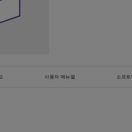
위한 다
165Hz
레이저
P3
안드로이드 TV 지원
2.1 채널 내장 스피커
낮은 인풋렉 지원
오
사용자 매뉴얼
소프트