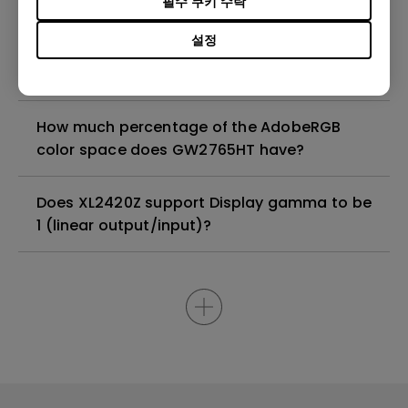
필수 쿠키 수락
설정
Can BL3200PT support native resolution
2560x1440@60Hz-RB?
How much percentage of the AdobeRGB
color space does GW2765HT have?
Does XL2420Z support Display gamma to be
1 (linear output/input)?