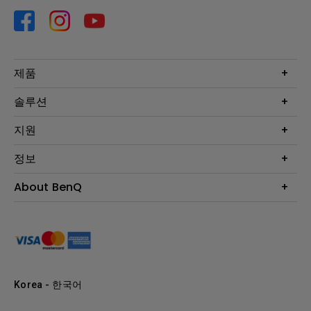
제품
프로젝터
솔루션
모니터
Eye-Care 모니터
지원
조명
BenQ AQCOLOR 기술
문의
정보
e스포츠
다운로드
비즈니스 디스플레이
프로젝터 거리계산기
About BenQ
서비스센터
BenQ 지식센터
회사 소개
구매처 정보
사회적 책임
뉴스
Korea - 한국어