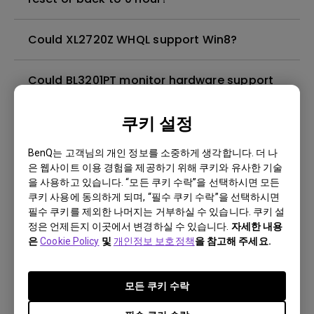
Could XL2720Z WHQL support Win8?
Could BL3201PT monitor hardware support
10bits input?
쿠키 설정
Does the XL2430T Display Pilot support
BenQ는 고객님의 개인 정보를 소중하게 생각합니다. 더 나
Eyefinity function?
은 웹사이트 이용 경험을 제공하기 위해 쿠키와 유사한 기술
을 사용하고 있습니다. “모든 쿠키 수락”을 선택하시면 모든
[XL2420G]Why the GSync mode the S
쿠키 사용에 동의하게 되며, “필수 쿠키 수락”을 선택하시면
필수 쿠키를 제외한 나머지는 거부하실 수 있습니다. 쿠키 설
Switch does not work?
정은 언제든지 이곳에서 변경하실 수 있습니다.
자세한 내용
은
Cookie Policy
및
개인정보 보호정책
을 참고해 주세요.
[GL2250HM]Can DVI cable carry audio?
모든 쿠키 수락
Can BL3201PT support 60 frames per second
at ultra high resolution?