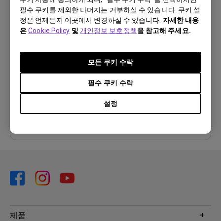
필수 쿠키를 제외한 나머지는 거부하실 수 있습니다. 쿠키 설
사용자 매뉴얼
정은 언제든지 이곳에서 변경하실 수 있습니다.
자세한 내용
사용자 메뉴얼
은
Cookie Policy
및
개인정보 보호정책
을 참고해 주세요.
업데이트:
2010/04/23
모든 쿠키 수락
언어:
Korean
파일 크기:
1022.97 KB
필수 쿠키 수락
버전:
설정
미리 보기
제품