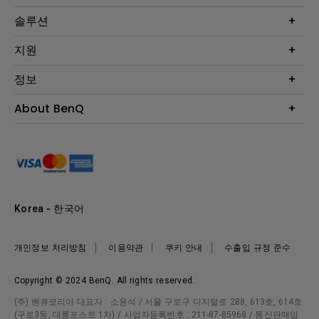
프로젝터
솔루션
모니터
Eye-Care 모니터
지원
조명
BenQ AQCOLOR 기술
문의
정보
e스포츠
다운로드
비즈니스 디스플레이
프로젝터 거리계산기
About BenQ
서비스센터
BenQ 지식센터
회사 소개
구매처 정보
사회적 책임
뉴스
Korea - 한국어
개인정보 처리방침
이용약관
쿠키 안내
수출입 규정 준수
Copyright © 2024 BenQ. All rights reserved.
(주) 벤큐코리아 대표자 : 소윤석 / 서울 구로구 디지털로 288, 613호, 614호
(구로3동, 대륭포스트 1차) / 사업자등록번호 : 211-87-85968 / 통신판매업