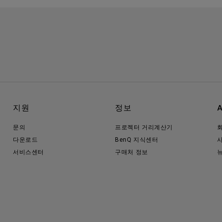
지원
정보
문의
프로젝터 거리계산기
다운로드
BenQ 지식센터
서비스센터
구매처 정보