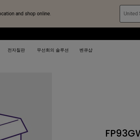
ocation and shop online.
United 
전자칠판
무선회의 솔루션
벤큐샵
검색어 별
검색어 별
비즈니스 프로젝터 보
4K(3840x2160)
4K UHD (3840×2160)
대공간용 프로젝터
USB-C
단초점
전시, 시뮬레이션 프로
HAS 지원
2D 수직／수평 키스톤
회의실용 프로젝터
FP93G
터
27"~28"
LED
골프 시뮬레이션 프로