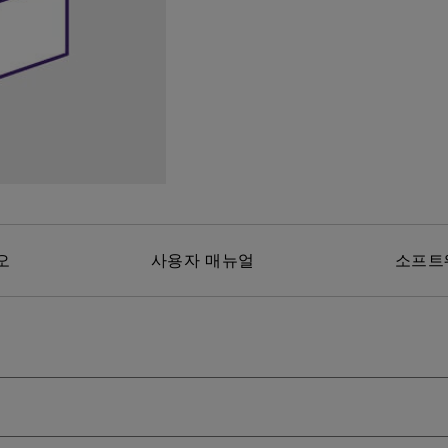
위한 다
165Hz
레이저
P3
안드로이드 TV 지원
2.1 채널 내장 스피커
낮은 인풋렉 지원
오
사용자 매뉴얼
소프트