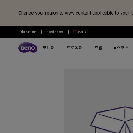
Change your region to view content applicable to your l
Education
Business
모니터
프로젝터
조명
e스포츠
전체 모니터 시리즈 검색하기
B2C 프로젝터 비교하기
전체 조명 시리즈 보러가기
조위 e스포츠
전자칠판 정보 보러가기
벤큐샵
시리즈 별
시리즈 별
시리즈 별
전자칠판
제품 별 구매
리퍼 제품
시나리오 별
사용 시나리오
MOBIUZ 게이밍 시리즈
게이밍 시리즈
모니터 조명
전자칠판
모니터
모니터 리퍼 제품
아이케어 모니터
홈 엔터테인먼트 프로젝터
Creative Pro 전문가용 모니터
홈 시네마 시리즈
스탠드 조명
프로젝터
개발자 모니터
최고의 4K 프로젝터
GW 홈&오피스 시리즈
미니빔 시리즈
어린이용 스탠드 조명
조명
영상전문가 모니터
캐주얼 게임
RD 프로그래밍 시리즈
MA 시리즈 - Mac 전용 모니
최고의 게이밍 프로젝터