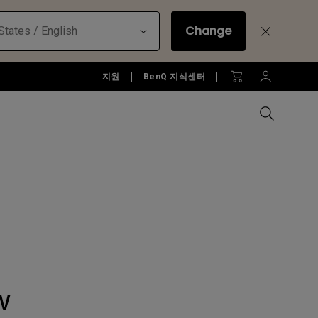
Change
States / English
지원
BenQ 지식센터
모든 모니터 비교하기
B2C 프로젝터 보러가기
모든 조명 비교하기
Education Software
러가기
모니터 악세서리
액세서리
액세서리
Accessories
젝터
모니터 리퍼 제품 보러 가기
당신에게 딱맞는 모니터 조명 알
아보기
소프트웨어
W
젝터