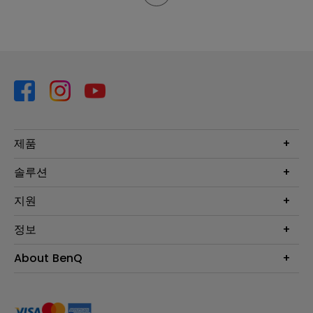
제품
프로젝터
솔루션
모니터
Eye-Care 모니터
지원
조명
BenQ AQCOLOR 기술
문의
정보
e스포츠
다운로드
비즈니스 디스플레이
프로젝터 거리계산기
About BenQ
서비스센터
BenQ 지식센터
회사 소개
구매처 정보
사회적 책임