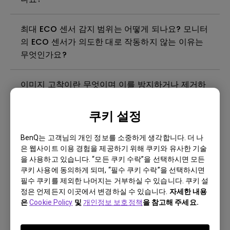
최대 ECO 센서 감지 범위는 어떻게 되나요? 모니터
의 ECO 센서가 의도한 대로 작동하지 않는 이유는
무엇인가요?
이미지 고착이란 무엇이며 이를 방지하거나 제거하
는 방법은 무엇인가요?
쿠키 설정
빛샘현상이란 무엇입니까?
BenQ는 고객님의 개인 정보를 소중하게 생각합니다. 더 나
은 웹사이트 이용 경험을 제공하기 위해 쿠키와 유사한 기술
모니터에 깜박임이 발생하는 이유는 무엇인가요?
을 사용하고 있습니다. “모든 쿠키 수락”을 선택하시면 모든
쿠키 사용에 동의하게 되며, “필수 쿠키 수락”을 선택하시면
필수 쿠키를 제외한 나머지는 거부하실 수 있습니다. 쿠키 설
벤큐 모니터를 청소, 소독 및 살균하는 가장 좋은 방
정은 언제든지 이곳에서 변경하실 수 있습니다.
자세한 내용
법은 무엇인가요?
은
Cookie Policy
및
개인정보 보호정책
을 참고해 주세요.
벤큐 모니터를 사용하려면 Windows에 WHQL