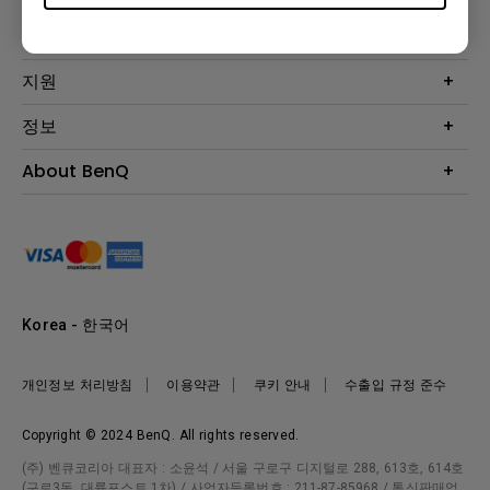
프로젝터
솔루션
모니터
Eye-Care 모니터
지원
조명
BenQ AQCOLOR 기술
문의
정보
e스포츠
다운로드
비즈니스 디스플레이
프로젝터 거리계산기
About BenQ
서비스센터
BenQ 지식센터
회사 소개
구매처 정보
사회적 책임
뉴스
Korea - 한국어
개인정보 처리방침
이용약관
쿠키 안내
수출입 규정 준수
Copyright © 2024 BenQ. All rights reserved.
(주) 벤큐코리아 대표자 : 소윤석 / 서울 구로구 디지털로 288, 613호, 614호
(구로3동, 대륭포스트 1차) / 사업자등록번호 : 211-87-85968 / 통신판매업