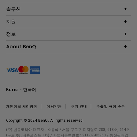
프로젝터
솔루션
모니터
Eye-Care 모니터
지원
조명
BenQ AQCOLOR 기술
문의
정보
e스포츠
다운로드
비즈니스 디스플레이
프로젝터 거리계산기
About BenQ
서비스센터
BenQ 지식센터
회사 소개
구매처 정보
사회적 책임
뉴스
Korea - 한국어
개인정보 처리방침
이용약관
쿠키 안내
수출입 규정 준수
Copyright © 2024 BenQ. All rights reserved.
(주) 벤큐코리아 대표자 : 소윤석 / 서울 구로구 디지털로 288, 613호, 614호
(구로3동, 대륭포스트 1차) / 사업자등록번호 : 211-87-85968 / 통신판매업