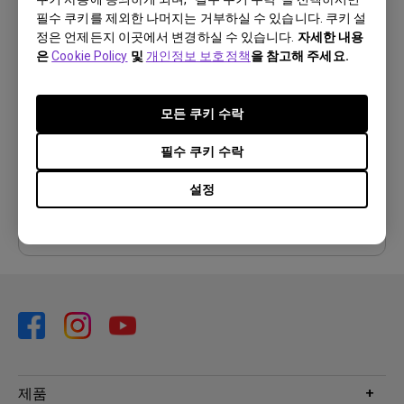
필수 쿠키를 제외한 나머지는 거부하실 수 있습니다. 쿠키 설
사용자 매뉴얼
정은 언제든지 이곳에서 변경하실 수 있습니다.
자세한 내용
사용자 메뉴얼
은
Cookie Policy
및
개인정보 보호정책
을 참고해 주세요.
업데이트:
2006/10/24
모든 쿠키 수락
언어:
Korean
파일 크기:
1.92 MB
필수 쿠키 수락
버전:
설정
미리 보기
제품