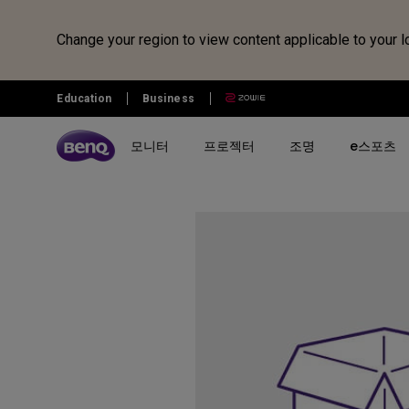
Change your region to view content applicable to your l
Education
Business
모니터
프로젝터
조명
e스포츠
전체 모니터 시리즈 검색하기
B2C 프로젝터 비교하기
전체 조명 시리즈 보러가기
조위 e스포츠
전자칠판 정보 보러가기
벤큐샵
시리즈 별
시리즈 별
시리즈 별
전자칠판
제품 별 구매
리퍼 제품
시나리오 별
사용 시나리오
MOBIUZ 게이밍 시리즈
게이밍 시리즈
모니터 조명
전자칠판
모니터
모니터 리퍼 제품
아이케어 모니터
홈 엔터테인먼트 프로젝터
Creative Pro 전문가용 모니터
홈 시네마 시리즈
스탠드 조명
프로젝터
개발자 모니터
최고의 4K 프로젝터
GW 홈&오피스 시리즈
미니빔 시리즈
어린이용 스탠드 조명
조명
영상전문가 모니터
캐주얼 게임
RD 프로그래밍 시리즈
MA 시리즈 - Mac 전용 모니
최고의 게이밍 프로젝터