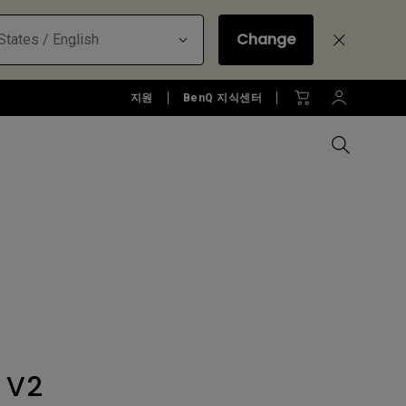
Change
States / English
지원
BenQ 지식센터
모든 모니터 비교하기
B2C 프로젝터 보러가기
모든 조명 비교하기
Education Software
러가기
모니터 악세서리
액세서리
액세서리
Accessories
젝터
모니터 리퍼 제품 보러 가기
당신에게 딱맞는 모니터 조명 알
아보기
소프트웨어
 V2
젝터