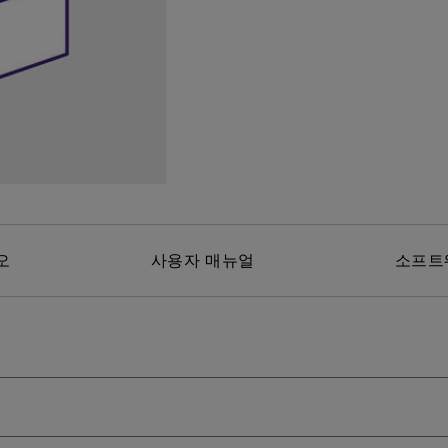
위한 다
165Hz
레이저
P3
안드로이드 TV 지원
2.1 채널 내장 스피커
낮은 인풋렉 지원
오
사용자 매뉴얼
소프트