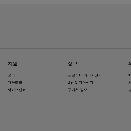
지원
정보
문의
프로젝터 거리계산기
다운로드
BenQ 지식센터
서비스센터
구매처 정보