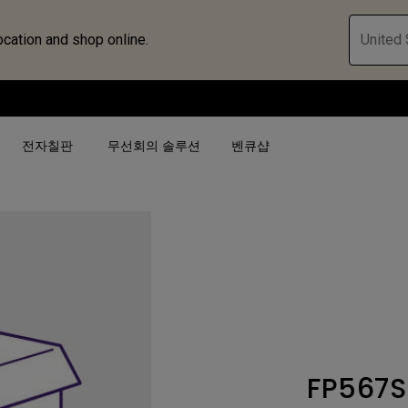
ocation and shop online.
United 
전자칠판
무선회의 솔루션
벤큐샵
검색어 별
검색어 별
비즈니스 프로젝터 보
4K(3840x2160)
4K UHD (3840×2160)
대공간용 프로젝터
USB-C
단초점
전시, 시뮬레이션 프로
HAS 지원
2D 수직／수평 키스톤
회의실용 프로젝터
FP567S
터
27"~28"
LED
골프 시뮬레이션 프로