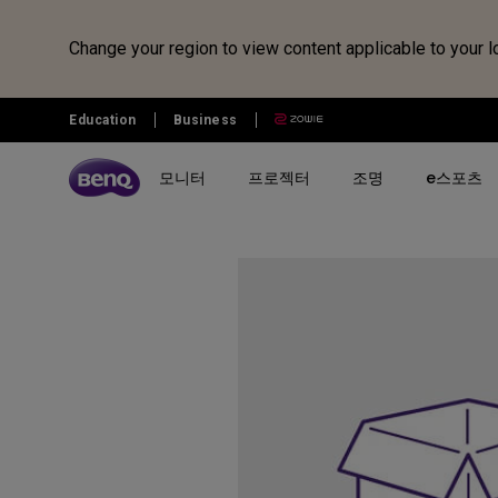
Change your region to view content applicable to your l
Education
Business
모니터
프로젝터
조명
e스포츠
전체 모니터 시리즈 검색하기
B2C 프로젝터 비교하기
전체 조명 시리즈 보러가기
조위 e스포츠
전자칠판 정보 보러가기
벤큐샵
시리즈 별
시리즈 별
시리즈 별
전자칠판
제품 별 구매
리퍼 제품
시나리오 별
사용 시나리오
MOBIUZ 게이밍 시리즈
게이밍 시리즈
모니터 조명
전자칠판
모니터
모니터 리퍼 제품
아이케어 모니터
홈 엔터테인먼트 프로젝터
Creative Pro 전문가용 모니터
홈 시네마 시리즈
스탠드 조명
프로젝터
개발자 모니터
최고의 4K 프로젝터
GW 홈&오피스 시리즈
미니빔 시리즈
어린이용 스탠드 조명
조명
영상전문가 모니터
캐주얼 게임
RD 프로그래밍 시리즈
MA 시리즈 - Mac 전용 모니
최고의 게이밍 프로젝터