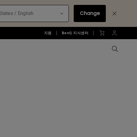
Change
States / English
지원
BenQ 지식센터
모든 모니터 비교하기
B2C 프로젝터 보러가기
모든 조명 비교하기
Education Software
러가기
모니터 악세서리
액세서리
액세서리
Accessories
젝터
모니터 리퍼 제품 보러 가기
당신에게 딱맞는 모니터 조명 알
아보기
소프트웨어
W
젝터