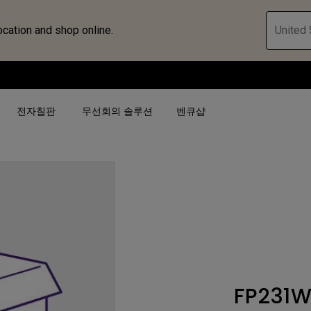
ocation and shop online.
United 
전자칠판
무선회의 솔루션
벤큐샵
검색어 별
검색어 별
비즈니스 프로젝터 보
4K(3840x2160)
4K UHD (3840×2160)
대공간용 프로젝터
USB-C
단초점
전시, 시뮬레이션 프로
HAS 지원
2D 수직／수평 키스톤
회의실용 프로젝터
FP231
터
27"~28"
LED
골프 시뮬레이션 프로