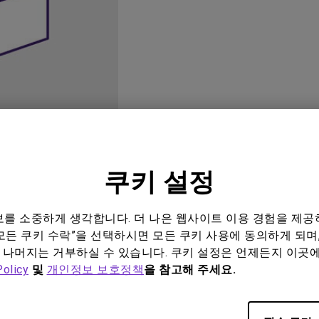
위한 다
165Hz
레이저
P3
안드로이드 TV 지원
2.1 채널 내장 스피커
낮은 인풋렉 지원
쿠키 설정
오
사용자 매뉴얼
소프트
정보를 소중하게 생각합니다. 더 나은 웹사이트 이용 경험을 제공
모든 쿠키 수락”을 선택하시면 모든 쿠키 사용에 동의하게 되며,
 나머지는 거부하실 수 있습니다. 쿠키 설정은 언제든지 이곳
Policy
및
개인정보 보호정책
을 참고해 주세요.
관련 소프트웨어 및 드라이버 없