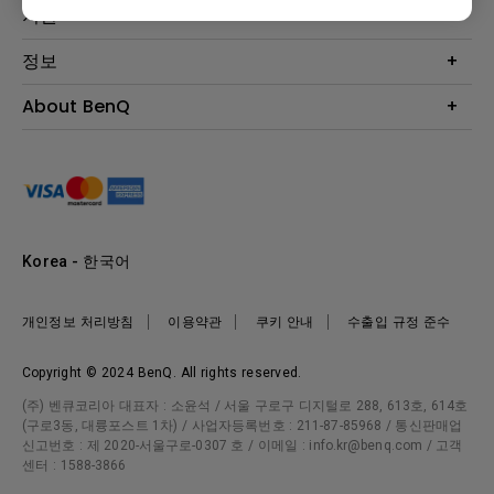
Eye-Care 모니터
지원
조명
BenQ AQCOLOR 기술
문의
정보
e스포츠
다운로드
비즈니스 디스플레이
프로젝터 거리계산기
About BenQ
서비스센터
BenQ 지식센터
회사 소개
구매처 정보
사회적 책임
뉴스
Korea - 한국어
개인정보 처리방침
이용약관
쿠키 안내
수출입 규정 준수
Copyright © 2024 BenQ. All rights reserved.
(주) 벤큐코리아 대표자 : 소윤석 / 서울 구로구 디지털로 288, 613호, 614호
(구로3동, 대륭포스트 1차) / 사업자등록번호 : 211-87-85968 / 통신판매업
신고번호 : 제 2020-서울구로-0307 호 / 이메일 : info.kr@benq.com / 고객
센터 : 1588-3866