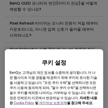
BenQ OLED 모니터의 번인(이미지 잔상)을 어떻게
예방할 수 있나요?
Pixel Refresh 타이머는 모니터 전원이 켜질 때부터
카운트되나요, 아니면 입력 신호가 들어올 때부터
시작되나요?
Pixel Refresh가 실행 중일 때 모니터 전원을 꺼도
되나요? 다시 켜기 전에 완료될 때까지 기다려야 하
쿠키 설정
나요?
BenQ는 고객님의 개인 정보를 소중하게 생각합니다. 더 나
모니터는 언제 Pixel Refresh 기능을 자동으로 실행
은 웹사이트 이용 경험을 제공하기 위해 쿠키와 유사한 기술
하나요?
을 사용하고 있습니다. “모든 쿠키 수락”을 선택하시면 모든
쿠키 사용에 동의하게 되며, “필수 쿠키 수락”을 선택하시면
필수 쿠키를 제외한 나머지는 거부하실 수 있습니다. 쿠키 설
Smart Game Art가 활성화되었는지 어떻게 확인
정은 언제든지 이곳에서 변경하실 수 있습니다.
자세한 내용
할 수 있나요?
은
Cookie Policy
및
개인정보 보호정책
을 참고해 주세요.