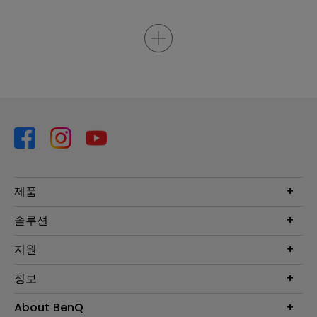
제품
프로젝터
솔루션
모니터
Eye-Care 모니터
지원
조명
BenQ AQCOLOR 기술
문의
정보
e스포츠
다운로드
비즈니스 디스플레이
프로젝터 거리계산기
About BenQ
서비스센터