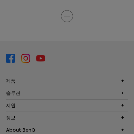
제품
프로젝터
솔루션
모니터
Eye-Care 모니터
지원
조명
BenQ AQCOLOR 기술
문의
정보
e스포츠
다운로드
비즈니스 디스플레이
프로젝터 거리계산기
About BenQ
서비스센터