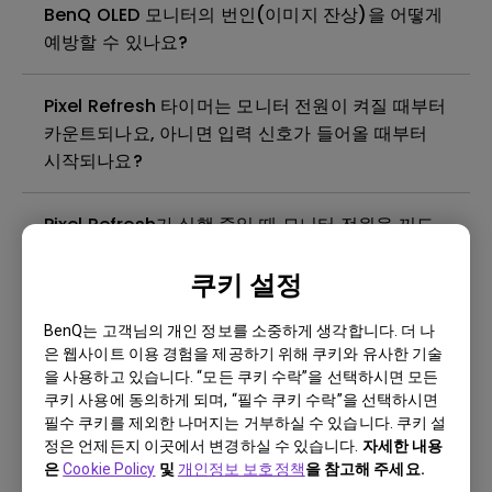
BenQ OLED 모니터의 번인(이미지 잔상)을 어떻게
예방할 수 있나요?
Pixel Refresh 타이머는 모니터 전원이 켜질 때부터
카운트되나요, 아니면 입력 신호가 들어올 때부터
시작되나요?
Pixel Refresh가 실행 중일 때 모니터 전원을 꺼도
되나요? 다시 켜기 전에 완료될 때까지 기다려야 하
쿠키 설정
나요?
BenQ는 고객님의 개인 정보를 소중하게 생각합니다. 더 나
모니터는 언제 Pixel Refresh 기능을 자동으로 실행
은 웹사이트 이용 경험을 제공하기 위해 쿠키와 유사한 기술
하나요?
을 사용하고 있습니다. “모든 쿠키 수락”을 선택하시면 모든
쿠키 사용에 동의하게 되며, “필수 쿠키 수락”을 선택하시면
필수 쿠키를 제외한 나머지는 거부하실 수 있습니다. 쿠키 설
Smart Game Art가 활성화되었는지 어떻게 확인
정은 언제든지 이곳에서 변경하실 수 있습니다.
자세한 내용
할 수 있나요?
은
Cookie Policy
및
개인정보 보호정책
을 참고해 주세요.