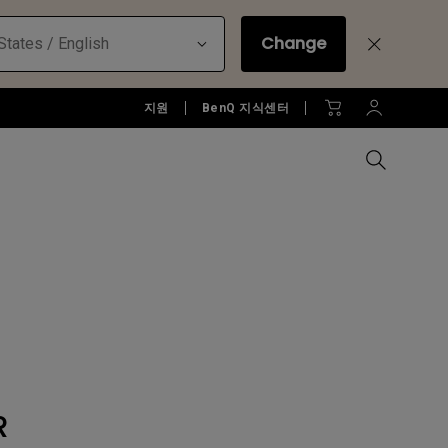
Change
States / English
지원
BenQ 지식센터
모든 모니터 비교하기
B2C 프로젝터 보러가기
모든 조명 비교하기
Education Software
러가기
모니터 악세서리
액세서리
액세서리
Accessories
젝터
모니터 리퍼 제품 보러 가기
당신에게 딱맞는 모니터 조명 알
아보기
소프트웨어
R
젝터