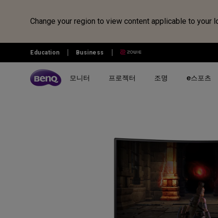
Change your region to view content applicable to your l
Education
Business
모니터
프로젝터
조명
e스포츠
전체 모니터 시리즈 검색하기
B2C 프로젝터 비교하기
전체 조명 시리즈 보러가기
조위 e스포츠
전자칠판 정보 보러가기
벤큐샵
시리즈 별
시리즈 별
시리즈 별
전자칠판
제품 별 구매
리퍼 제품
시나리오 별
사용 시나리오
MOBIUZ 게이밍 시리즈
게이밍 시리즈
모니터 조명
전자칠판
모니터
모니터 리퍼 제품
아이케어 모니터
홈 엔터테인먼트 프로젝터
Creative Pro 전문가용 모니터
홈 시네마 시리즈
스탠드 조명
프로젝터
개발자 모니터
최고의 4K 프로젝터
GW 홈&오피스 시리즈
미니빔 시리즈
어린이용 스탠드 조명
조명
영상전문가 모니터
캐주얼 게임
RD 프로그래밍 시리즈
MA 시리즈 - Mac 전용 모니
최고의 게이밍 프로젝터