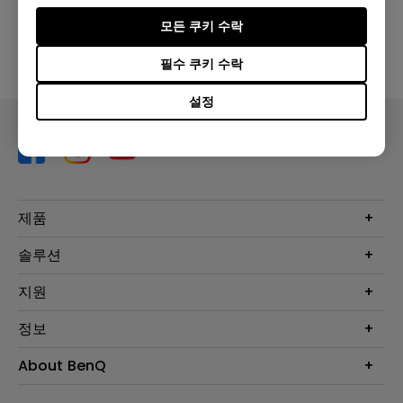
상기 소프트웨어 중 어느 하나를 사용함으로써 귀하는 당사
모든 쿠키 수락
의
최종 사용자 라이선스 계약
(EULA) 약관에 동의하는 것으
필수 쿠키 수락
로 간주됩니다.
설정
제품
프로젝터
솔루션
모니터
Eye-Care 모니터
지원
조명
BenQ AQCOLOR 기술
문의
정보
e스포츠
다운로드
비즈니스 디스플레이
프로젝터 거리계산기
About BenQ
서비스센터
BenQ 지식센터
회사 소개