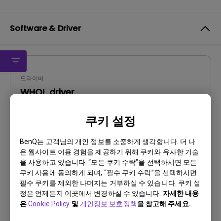
Software & Driver
드라이버
WHQL driver
OS:
Windows
쿠키 설정
OS Version:
Windows 10/11
버전:
V001
BenQ는 고객님의 개인 정보를 소중하게 생각합니다. 더 나
업데이트:
2022/06/07
은 웹사이트 이용 경험을 제공하기 위해 쿠키와 유사한 기술
을 사용하고 있습니다. “모든 쿠키 수락”을 선택하시면 모든
파일 크기:
8.67 KB
쿠키 사용에 동의하게 되며, “필수 쿠키 수락”을 선택하시면
필수 쿠키를 제외한 나머지는 거부하실 수 있습니다. 쿠키 설
다운로드
정은 언제든지 이곳에서 변경하실 수 있습니다.
자세한 내용
은
Cookie Policy
및
개인정보 보호정책
을 참고해 주세요.