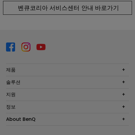
벤큐코리아 서비스센터 안내 바로가기
제품
프로젝터
솔루션
모니터
Eye-Care 모니터
지원
조명
BenQ AQCOLOR 기술
문의
정보
e스포츠
다운로드
비즈니스 디스플레이
프로젝터 거리계산기
About BenQ
서비스센터
BenQ 지식센터
회사 소개
구매처 정보