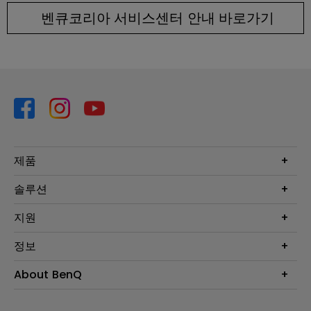
벤큐코리아 서비스센터 안내 바로가기
제품
프로젝터
솔루션
모니터
Eye-Care 모니터
지원
조명
BenQ AQCOLOR 기술
문의
정보
e스포츠
다운로드
비즈니스 디스플레이
프로젝터 거리계산기
About BenQ
서비스센터
BenQ 지식센터
회사 소개
구매처 정보