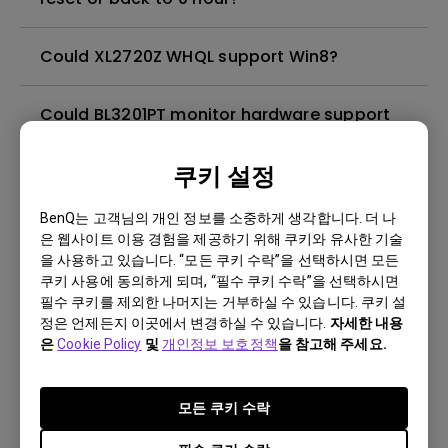
Could XL2720Z WHQL support Win8?
Could BL3201PT monitor hardware support
10bits input?
쿠키 설정
Does the XL2430T Display Pilot support
BenQ는 고객님의 개인 정보를 소중하게 생각합니다. 더 나
Eyefinity function?
은 웹사이트 이용 경험을 제공하기 위해 쿠키와 유사한 기술
을 사용하고 있습니다. “모든 쿠키 수락”을 선택하시면 모든
[XL2420G]Why the GSync mode the S
쿠키 사용에 동의하게 되며, “필수 쿠키 수락”을 선택하시면
필수 쿠키를 제외한 나머지는 거부하실 수 있습니다. 쿠키 설
Switch does not work?
정은 언제든지 이곳에서 변경하실 수 있습니다.
자세한 내용
은
Cookie Policy
및
개인정보 보호정책
을 참고해 주세요.
[GL2250HM]Can DVI cable carry audio?
모든 쿠키 수락
Can BL3201PT support 60 frames per second
at ultra high resolution?