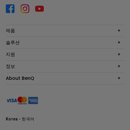
제품
프로젝터
솔루션
모니터
Eye-Care 모니터
지원
조명
BenQ AQCOLOR 기술
문의
정보
e스포츠
다운로드
비즈니스 디스플레이
프로젝터 거리계산기
About BenQ
서비스센터
BenQ 지식센터
회사 소개
구매처 정보
사회적 책임
뉴스
Korea - 한국어