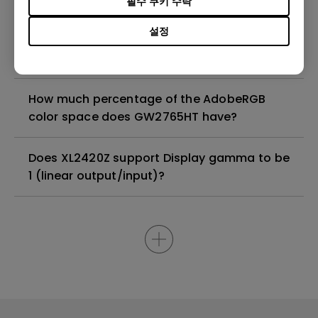
필수 쿠키 수락
설정
Can BL3200PT support native resolution
2560x1440@60Hz-RB?
How much percentage of the AdobeRGB
color space does GW2765HT have?
Does XL2420Z support Display gamma to be
1 (linear output/input)?