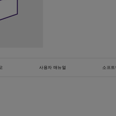
위한 다
165Hz
레이저
P3
안드로이드 TV 지원
2.1 채널 내장 스피커
낮은 인풋렉 지원
오
사용자 매뉴얼
소프트