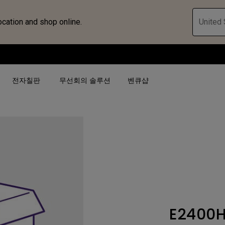
ocation and shop online.
United 
전자칠판
무선회의 솔루션
벤큐샵
검색어 별
검색어 별
비즈니스 프로젝터 보
4K(3840x2160)
4K UHD (3840×2160)
대공간용 프로젝터
USB-C
단초점
전시, 시뮬레이션 프로
HAS 지원
2D 수직／수평 키스톤
회의실용 프로젝터
E2400
터
27"~28"
LED
골프 시뮬레이션 프로