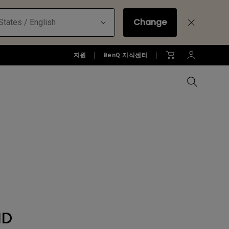
Change
States / English
지원
BenQ 지식센터
모든 모니터 비교하기
B2C 프로젝터 보러가기
모든 조명 비교하기
Education Software
러가기
모니터 악세서리
액세서리
액세서리
Accessories
젝터
모니터 리퍼 제품 보러 가기
당신에게 딱맞는 모니터 조명 알
아보기
소프트웨어
HD
젝터