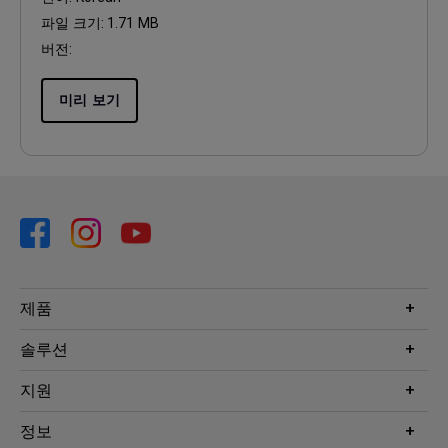
파일 크기:
1.71 MB
버전:
미리 보기
제품
프로젝터
솔루션
모니터
Eye-Care 모니터
지원
조명
BenQ AQCOLOR 기술
문의
정보
e스포츠