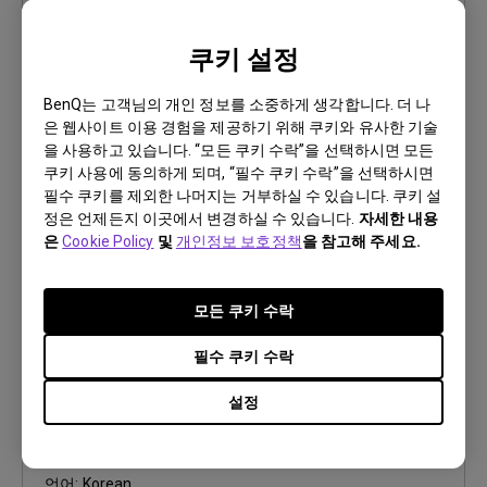
사용자 매뉴얼
쿠키 설정
Safety Warning and Notice
BenQ는 고객님의 개인 정보를 소중하게 생각합니다. 더 나
업데이트:
2021/01/06
은 웹사이트 이용 경험을 제공하기 위해 쿠키와 유사한 기술
언어:
Korean
을 사용하고 있습니다. “모든 쿠키 수락”을 선택하시면 모든
파일 크기:
200.37 KB
쿠키 사용에 동의하게 되며, “필수 쿠키 수락”을 선택하시면
버전:
필수 쿠키를 제외한 나머지는 거부하실 수 있습니다. 쿠키 설
정은 언제든지 이곳에서 변경하실 수 있습니다.
자세한 내용
은
Cookie Policy
및
개인정보 보호정책
을 참고해 주세요.
미리 보기
모든 쿠키 수락
필수 쿠키 수락
사용자 매뉴얼
설정
사용자 메뉴얼
업데이트:
2008/08/14
언어:
Korean