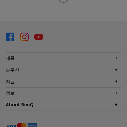
제품
프로젝터
솔루션
모니터
Eye-Care 모니터
지원
조명
BenQ AQCOLOR 기술
문의
정보
e스포츠
다운로드
비즈니스 디스플레이
프로젝터 거리계산기
About BenQ
서비스센터
BenQ 지식센터
회사 소개
구매처 정보
사회적 책임