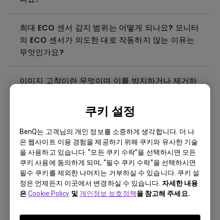
최대 ECO 센서 감지 범위는 어떻게 되나요? 모니터
의 ECO 센서가 의도한 대로 작동하지 않는 이유는
무엇인가요?
이미지 고착이란 무엇이며 이를 방지하거나 제거하
는 방법은 무엇인가요?
쿠키 설정
빛샘현상이란 무엇입니까?
BenQ는 고객님의 개인 정보를 소중하게 생각합니다. 더 나
은 웹사이트 이용 경험을 제공하기 위해 쿠키와 유사한 기술
모니터에 깜박임이 발생하는 이유는 무엇인가요?
을 사용하고 있습니다. “모든 쿠키 수락”을 선택하시면 모든
쿠키 사용에 동의하게 되며, “필수 쿠키 수락”을 선택하시면
필수 쿠키를 제외한 나머지는 거부하실 수 있습니다. 쿠키 설
벤큐 모니터를 청소, 소독 및 살균하는 가장 좋은 방
정은 언제든지 이곳에서 변경하실 수 있습니다.
자세한 내용
법은 무엇인가요?
은
Cookie Policy
및
개인정보 보호정책
을 참고해 주세요.
벤큐 모니터를 사용하려면 Windows에 WHQL