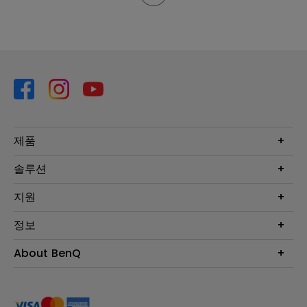
제품
프로젝터
솔루션
모니터
Eye-Care 모니터
지원
조명
BenQ AQCOLOR 기술
문의
정보
e스포츠
다운로드
비즈니스 디스플레이
프로젝터 거리계산기
About BenQ
서비스센터
BenQ 지식센터
회사 소개
구매처 정보
사회적 책임