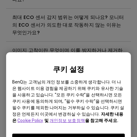
최대 ECO 센서 감지 범위는 어떻게 되나요? 모니터
의 ECO 센서가 의도한 대로 작동하지 않는 이유는
무엇인가요?
이미지 고착이란 무엇이며 이를 방지하거나 제거하
는 방법은 무엇인가요?
쿠키 설정
빛샘현상이란 무엇입니까?
BenQ는 고객님의 개인 정보를 소중하게 생각합니다. 더 나
은 웹사이트 이용 경험을 제공하기 위해 쿠키와 유사한 기술
모니터에 깜박임이 발생하는 이유는 무엇인가요?
을 사용하고 있습니다. “모든 쿠키 수락”을 선택하시면 모든
쿠키 사용에 동의하게 되며, “필수 쿠키 수락”을 선택하시면
필수 쿠키를 제외한 나머지는 거부하실 수 있습니다. 쿠키 설
벤큐 모니터를 청소, 소독 및 살균하는 가장 좋은 방
정은 언제든지 이곳에서 변경하실 수 있습니다.
자세한 내용
법은 무엇인가요?
은
Cookie Policy
및
개인정보 보호정책
을 참고해 주세요.
벤큐 모니터를 사용하려면 Windows에 WHQL