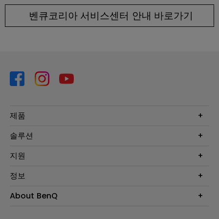
벤큐코리아 서비스센터 안내 바로가기
제품
프로젝터
솔루션
모니터
Eye-Care 모니터
지원
조명
BenQ AQCOLOR 기술
문의
정보
e스포츠
다운로드
비즈니스 디스플레이
프로젝터 거리계산기
About BenQ
서비스센터
BenQ 지식센터
회사 소개