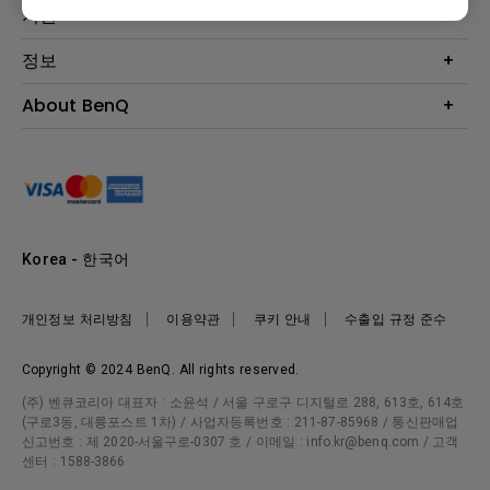
Eye-Care 모니터
지원
조명
BenQ AQCOLOR 기술
문의
정보
e스포츠
다운로드
비즈니스 디스플레이
프로젝터 거리계산기
About BenQ
서비스센터
BenQ 지식센터
회사 소개
구매처 정보
사회적 책임
뉴스
Korea - 한국어
개인정보 처리방침
이용약관
쿠키 안내
수출입 규정 준수
Copyright © 2024 BenQ. All rights reserved.
(주) 벤큐코리아 대표자 : 소윤석 / 서울 구로구 디지털로 288, 613호, 614호
(구로3동, 대륭포스트 1차) / 사업자등록번호 : 211-87-85968 / 통신판매업
신고번호 : 제 2020-서울구로-0307 호 / 이메일 : info.kr@benq.com / 고객
센터 : 1588-3866