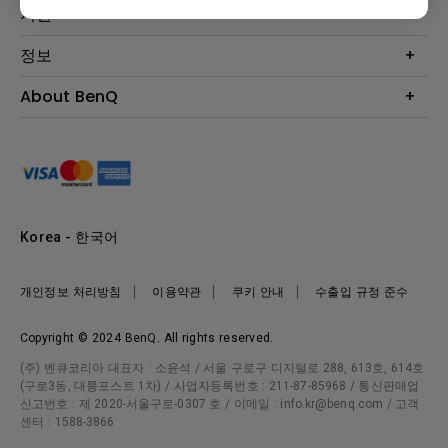
Eye-Care 모니터
지원
조명
BenQ AQCOLOR 기술
문의
정보
e스포츠
다운로드
비즈니스 디스플레이
프로젝터 거리계산기
About BenQ
서비스센터
BenQ 지식센터
회사 소개
구매처 정보
사회적 책임
뉴스
Korea - 한국어
개인정보 처리방침
이용약관
쿠키 안내
수출입 규정 준수
Copyright © 2024 BenQ. All rights reserved.
(주) 벤큐코리아 대표자 : 소윤석 / 서울 구로구 디지털로 288, 613호, 614호
(구로3동, 대륭포스트 1차) / 사업자등록번호 : 211-87-85968 / 통신판매업
신고번호 : 제 2020-서울구로-0307 호 / 이메일 : info.kr@benq.com / 고객
센터 : 1588-3866