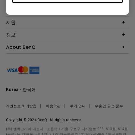
프로젝터
솔루션
모니터
Eye-Care 모니터
지원
조명
BenQ AQCOLOR 기술
문의
정보
e스포츠
다운로드
비즈니스 디스플레이
프로젝터 거리계산기
About BenQ
서비스센터
BenQ 지식센터
회사 소개
구매처 정보
사회적 책임
뉴스
Korea - 한국어
개인정보 처리방침
이용약관
쿠키 안내
수출입 규정 준수
Copyright © 2024 BenQ. All rights reserved.
(주) 벤큐코리아 대표자 : 소윤석 / 서울 구로구 디지털로 288, 613호, 614호
(구로3동, 대륭포스트 1차) / 사업자등록번호 : 211-87-85968 / 통신판매업