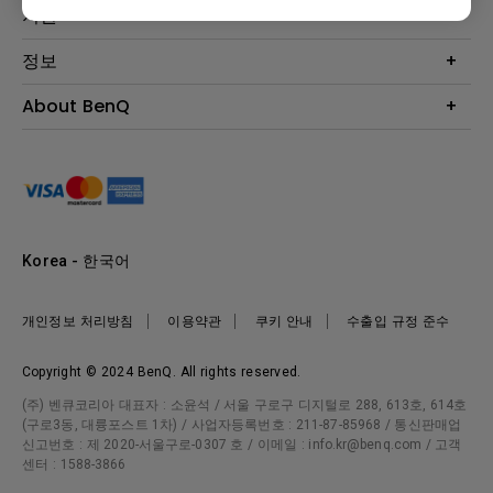
Eye-Care 모니터
지원
조명
BenQ AQCOLOR 기술
문의
정보
e스포츠
다운로드
비즈니스 디스플레이
프로젝터 거리계산기
About BenQ
서비스센터
BenQ 지식센터
회사 소개
구매처 정보
사회적 책임
뉴스
Korea - 한국어
개인정보 처리방침
이용약관
쿠키 안내
수출입 규정 준수
Copyright © 2024 BenQ. All rights reserved.
(주) 벤큐코리아 대표자 : 소윤석 / 서울 구로구 디지털로 288, 613호, 614호
(구로3동, 대륭포스트 1차) / 사업자등록번호 : 211-87-85968 / 통신판매업
신고번호 : 제 2020-서울구로-0307 호 / 이메일 : info.kr@benq.com / 고객
센터 : 1588-3866