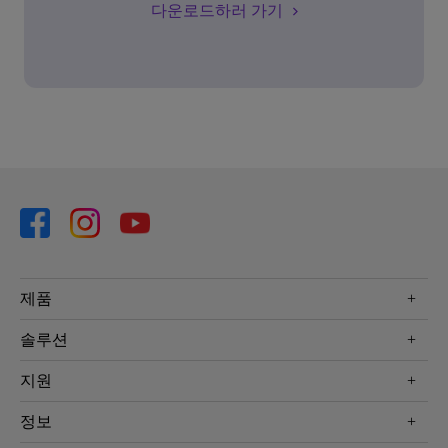
다운로드하러 가기
제품
프로젝터
솔루션
모니터
Eye-Care 모니터
지원
조명
BenQ AQCOLOR 기술
문의
정보
e스포츠
다운로드