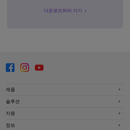
다운로드하러 가기
제품
프로젝터
솔루션
모니터
Eye-Care 모니터
지원
조명
BenQ AQCOLOR 기술
문의
정보
e스포츠