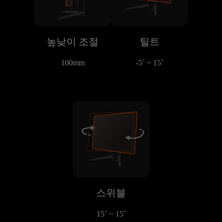
높낮이 조절
틸트
100mm
-5˚ ~ 15˚
스위블
15˚ ~ 15˚