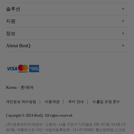
프로젝터
솔루션
모니터
Eye-Care 모니터
지원
조명
BenQ AQCOLOR 기술
문의
정보
e스포츠
다운로드
비즈니스 디스플레이
프로젝터 거리계산기
About BenQ
서비스센터
BenQ 지식센터
회사 소개
구매처 정보
사회적 책임
뉴스
Korea - 한국어
개인정보 처리방침
이용약관
쿠키 안내
수출입 규정 준수
Copyright © 2024 BenQ. All rights reserved.
(주) 벤큐코리아 대표자 : 소윤석 / 서울 구로구 디지털로 288, 613호, 614호 (구
로3동, 대륭포스트 1차) / 사업자등록번호 : 211-87-85968 / 통신판매업 신고번