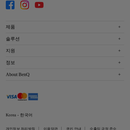
제품
프로젝터
솔루션
모니터
Eye-Care 모니터
지원
조명
BenQ AQCOLOR 기술
문의
정보
e스포츠
다운로드
비즈니스 디스플레이
프로젝터 거리계산기
About BenQ
서비스센터
BenQ 지식센터
회사 소개
구매처 정보
사회적 책임
뉴스
Korea - 한국어
개인정보 처리방침
이용약관
쿠키 안내
수출입 규정 준수