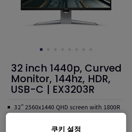
32 inch 1440p, Curved
Monitor, 144hz, HDR,
USB-C | EX3203R
32” 2560x1440 QHD screen with 1800R
curvature for immersive gaming
90% DCI-P3 with HDR and FreeSync™ 2
쿠키 설정