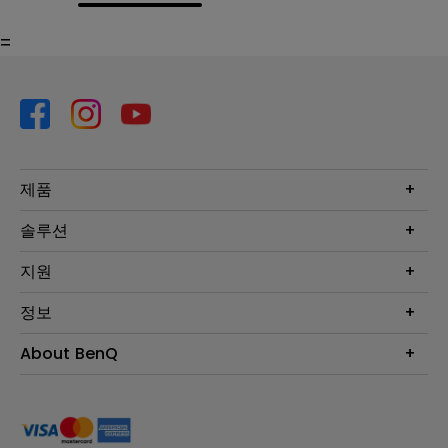
=
제품
프로젝터
솔루션
모니터
Eye-Care 모니터
지원
조명
BenQ AQCOLOR 기술
문의
정보
e스포츠
다운로드
비즈니스 디스플레이
프로젝터 거리계산기
About BenQ
서비스센터
BenQ 지식센터
회사 소개
구매처 정보
사회적 책임
뉴스