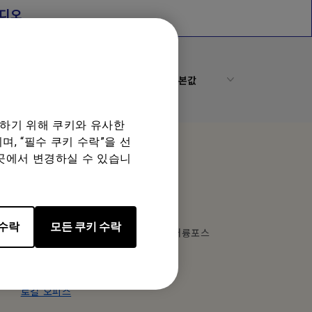
디오
기본값
공하기 위해 쿠키와 유사한
, “필수 쿠키 수락”을 선
곳에서 변경하실 수 있습니
로컬 오피스
벤큐코리아(주)
 수락
모든 쿠키 수락
주소: 서울시 구로구 구로동 212-8 대륭포스
트타워 1차 1801호
Tel: +82-2-515-3520
Fax: +82-2-795-8366
로컬 오피스