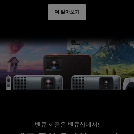
더 알아보기
벤큐 제품은 벤큐샵에서!