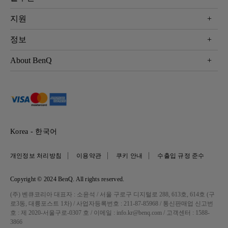
모니터
Eye-Care 모니터
지원
조명
BenQ AQCOLOR 기술
문의
정보
e스포츠
다운로드
비즈니스 디스플레이
프로젝터 거리계산기
About BenQ
서비스센터
BenQ 지식센터
회사 소개
구매처 정보
사회적 책임
뉴스
Korea - 한국어
개인정보 처리방침
이용약관
쿠키 안내
수출입 규정 준수
Copyright © 2024 BenQ. All rights reserved.
(주) 벤큐코리아 대표자 : 소윤석 / 서울 구로구 디지털로 288, 613호, 614호 (구
로3동, 대륭포스트 1차) / 사업자등록번호 : 211-87-85968 / 통신판매업 신고번
호 : 제 2020-서울구로-0307 호 / 이메일 : info.kr@benq.com / 고객센터 : 1588-
3866