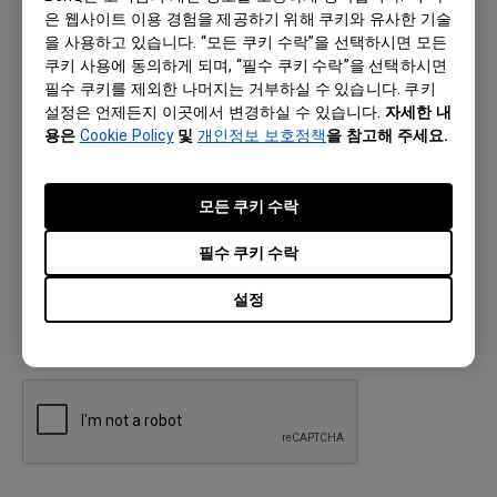
의하였음을 의미합니다. 당사는 고객문의에 응답하고 관련 서비스를 제공
은 웹사이트 이용 경험을 제공하기 위해 쿠키와 유사한 기술
하기 위해 귀하의 개인정보를 수집 및 처리합니다. 개인정보 보호 방식에 대
을 사용하고 있습니다. “모든 쿠키 수락”을 선택하시면 모든
한 자세한 내용은 BenQ 홈페이지 내의
개인정보 처리방침
을 확인해 주십
쿠키 사용에 동의하게 되며, “필수 쿠키 수락”을 선택하시면
시오.
필수 쿠키를 제외한 나머지는 거부하실 수 있습니다. 쿠키
설정은 언제든지 이곳에서 변경하실 수 있습니다.
자세한 내
용은
Cookie Policy
및
개인정보 보호정책
을 참고해 주세요.
뉴스레터로 최신제품 및 서비스에 대한 정보를 제공
받겠습니다.
모든 쿠키 수락
당사는 고객님의 개인정보 관리에 최선의 노력을 하고 있습니다.개인정보
필수 쿠키 수락
이용 및 관리의 법률에 의거하여 이용동의 하신 개인정보의 삭제 또는 이용
동의의 거부를 원하시는 경우, 당사 홈페이지의
“문의하기”
통해 요청해주
설정
십시오.