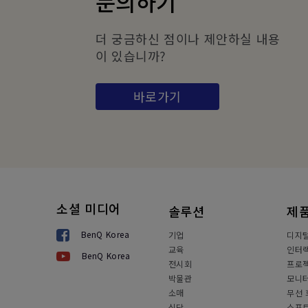
문의하기
더 궁금하신 점이나 제안하실 내용
이 있습니까?
바로가기
소셜 미디어
솔루션
제
BenQ Korea
기업
디지
교육
인터랙
BenQ Korea
전시회
프로
박물관
모니
소매
무선 
식당
소프