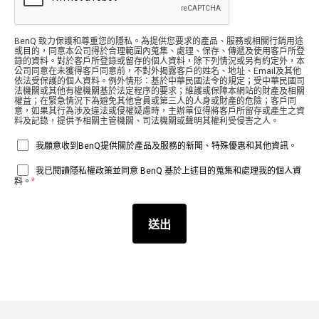
BenQ 致力保護和尊重您的隱私。為提供您要求的產品、服務或相關行銷用途
或目的，同意本公司得於合理範圍內蒐集、處理、保存、傳遞及使用客戶所登
錄的資料。對於客戶所登錄或留存的個人資料，除下列情況或另有約定外，本
公司同意在未獲得客戶同意前，不對外揭露客戶的姓名、地址、Email及其他
依法受保護的個人資料。例外情形：基於中華民國法令的規定；受中華民國司
法機關或其他有權機關基於法定程序的要求；維護或保障本網站的財產及相關
權益；在緊急情況下為避免其他會員或第三人的人身或財產的危險；客戶同
意，如果其行為涉及違法或侵權疑慮時，主辦單位得將客戶所留存或產生之資
料及記錄，提供予相關主管機關、司法機關或聲明其權利受侵害之人。
我願意收到BenQ提供關於產品及服務的新聞、特殊優惠和其他資訊。
我已閱讀隱私權政策並同意 BenQ 基於上述目的蒐集和處理我的個人資
*
料。