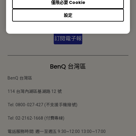
訂閱電子報
僅限必要 Cookie
設定
收到更多成功案例/科技趨勢/研討會/新品等消息
訂閱電子報
BenQ 台灣區
BenQ 台灣區
114 台灣內湖區基湖路 12 號
Tel: 0800-027-427 (不支援手機撥號)
Tel: 02-2162-1668 (付費專線)
電話服務時間: 週一至週五 9:30~12:00 13:00~17:00