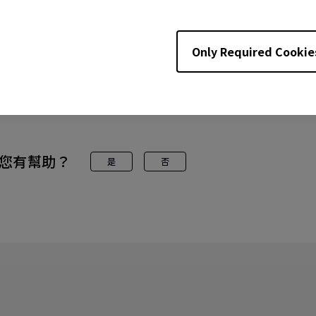
號
, GV30, GV31, TK700STi, TK850i, TK860i, V5000i, V7000
Only Required Cookie
W4000i, X1300i
您有幫助？
是
否