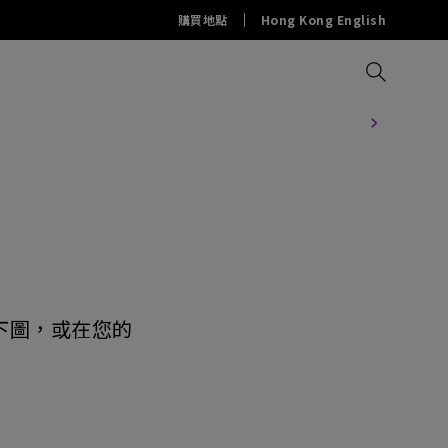
購買地點
Hong Kong English
比較所有投影機
比較所有螢幕
比較所有燈具
解決方案
配件
資源
查看下圖，或在您的