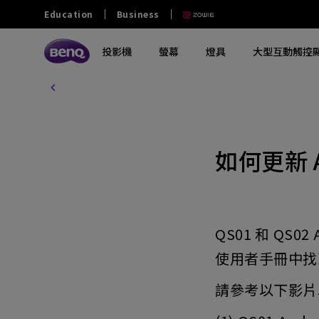
Education
Business
投影機
螢幕
燈具
大型互動觸控
探索所有投影機系列
探索所有電腦螢幕系列
探索所有燈具系列
探索所有互動觸控顯示屏
教育
商業
其他
大學及大專
零售和商用
政府及NGO
探索不同系列
探索不同系列
探索不同系列
探索不同系列
熱門產品
軟件
熱門產品
熱門產品
中學
餐飲
澳門業務
玩家級遊戲投影機
影音文書護眼螢幕
螢幕掛燈
商業互動觸控顯示屏
ScreenBar Halo 2
電子白板書寫軟體 EZwrite 6
GV32
如何更新 A
MA270S
小學
家庭劇院投影機
專業螢幕
螢幕閱讀檯燈
教育互動觸控顯示屏
ScreenBar Pro
無線投影協作解決方案 Intrashare 2
W4100i
MA270U
幼稚園
行動微型投影機
編程專用螢幕
筆電燈
智慧數碼電子看板
ScreenBar
智慧校園廣播系統軟體 X-Sign
GP520
MA320U
Broadcast
QS01 和 QS
特殊教育
投影電視
螢幕軟件
鋼琴燈
窄邊框電視牆顯示器
X3100i
RD280U
智慧帳戶管理系統 AMS
使用者手冊中找到
長條型電子顯示看板
GV50
PD2706U
設備管理解決方案 DMS
請參考以下影片以
互動觸控顯示看板
解決方案合作夥伴