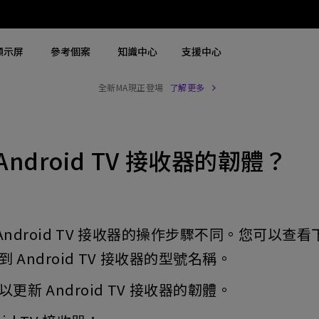
顯示屏
參考個案
知識中心
支援中心
全新MA現正登場
了解更多
搜尋重點規格
搜尋重點規格
探索商用螢幕
探索商用投影機
ndroid TV 接收器的韌體？
4K UHD (3840×2160)
4K(3840x2160)
商用螢幕
大型場地雷射投影機
2D，垂直∕ 水平梯形校正
USB-C
Zowie 專業電競螢幕
展覽及模擬雷射投影機
LED
含 HAS
手術醫療螢幕
高級會議室雷射投影機
02 Android TV 接收器的操作步驟不同。您可以
雷射
27"~28"
會議室投影機
 Android TV 接收器的型號名稱。
連 Android TV
P3
高等教育投影機
更新 Android TV 接收器的韌體。
具有低輸入延遲
2.1 聲道內置喇叭
互動型教育投影機