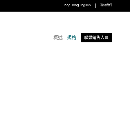
Hong Kong English
聯絡我們
概述
規格
聯繫銷售人員
使用手冊
存取使用手冊和安裝指南
配件
子白板書寫軟體
VS25 InstaShow 無線會議系統
 無線螢幕分享
WDC10 InstaShow 多人無線簡報系
統
理
WDC30 InstaShow 企業級無線簡報
取管理
系統
HDMI InstaShow 按鈕套件
探索全部