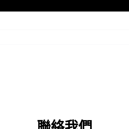
混合式教學
新聞
教與學沒有物理界限
了解明基和教育科技產業的最新消息
投影機
軟件
子板
禮堂投影機
EZWrite 6 電
BenQ學術
早期兒童教育
了解如何利用 BenQ 解決方案優化課程
在學前班教室中學習、成長和玩耍
告板
互動投影機
InstaShare 2
電子板(專業版)
智慧教育投影機
DMS 集中設備管
探索全部
AMS 雲端帳戶存
智慧廣播系統
探索全部
聯絡我們