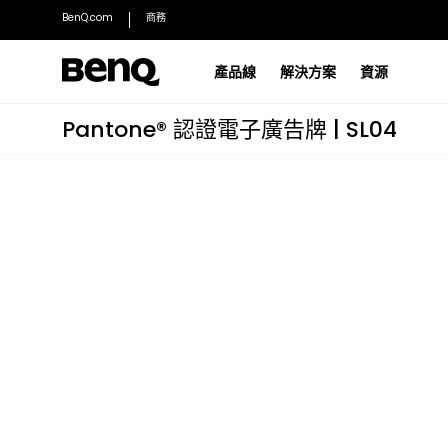
BenQ.com
商務
產品線
解決方案
資源
Pantone® 認證電子廣告牌 | SL04
®
教育科技部落格
ClassroomCare
深入了解教育科技與學習的新發展
實現以智慧為本的健康教學
互動顯示器
電子廣告板
RP05 | 教育互動顯示器旗艦系列
Pantone ST04 廣告電
成功故事
主動教學
了解 BenQ 如何幫助改造現代教室
讓學生積極參與課程
RE05AC | 教育互動顯示器標準系列
Pantone SL04 電子廣
RE05A | 教育互動顯示器標準系列
Pantone SH04 廣告
探索全部
探索全部