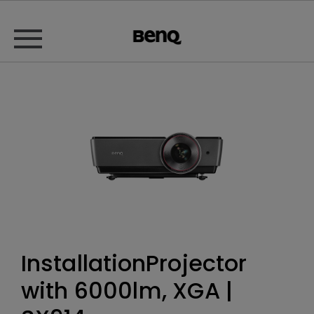
InstallationProjector
with 6000lm, XGA |