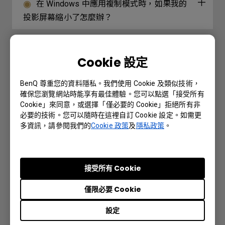
在 Windows 中應用複制模式時，如果我的
投影屏幕縮小了怎麼辦？
Cookie 設定
Further Query
BenQ 尊重您的資料隱私。我們使用 Cookie 及類似技術，
投影機的傳輸速率可以更改嗎？
確保您瀏覽網站時能享有最佳體驗。您可以點選「接受所有
Cookie」來同意，或選擇「僅必要的 Cookie」拒絕所有非
必要的技術。您可以隨時在這裡自訂 Cookie 設定。如需更
哪些型號的BenQ投影機需要重啟電源？
多資訊，請參閱我們的
Cookie 政策
及
隱私政策
。
有線遙控端口用於連接有線遙控器。有線遙
控器支持的最遠距離是多少？
接受所有 Cookie
僅限必要 Cookie
我的遙控器無法使用，該如何解決？
設定
在觀看藍光 3D 影片時，如何避免 DLP Link