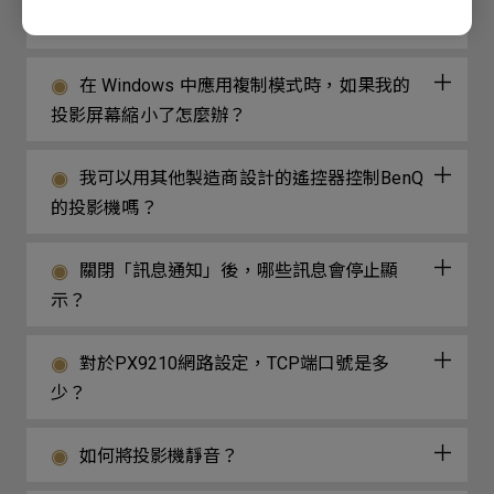
訊號失去同步？
在 Windows 中應用複制模式時，如果我的
投影屏幕縮小了怎麼辦？
我可以用其他製造商設計的遙控器控制BenQ
的投影機嗎？
關閉「訊息通知」後，哪些訊息會停止顯
示？
對於PX9210網路設定，TCP端口號是多
少？
如何將投影機靜音？