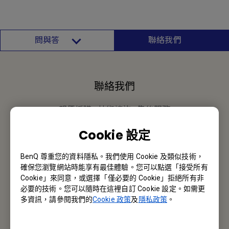
問與答
聯絡我們
聯絡我們
報價採購 · 技術諮詢 · 售後服務
Cookie 設定
聯絡我們
BenQ 尊重您的資料隱私。我們使用 Cookie 及類似技術，
確保您瀏覽網站時能享有最佳體驗。您可以點選「接受所有
Cookie」來同意，或選擇「僅必要的 Cookie」拒絕所有非
BenQ 香港
必要的技術。您可以隨時在這裡自訂 Cookie 設定。如需更
多資訊，請參閱我們的
Cookie 政策
及
隱私政策
。
明基智能科技(香港)有限公司
香港九龍荔枝角長沙灣道777-779號天安工業大廈10樓A-2室