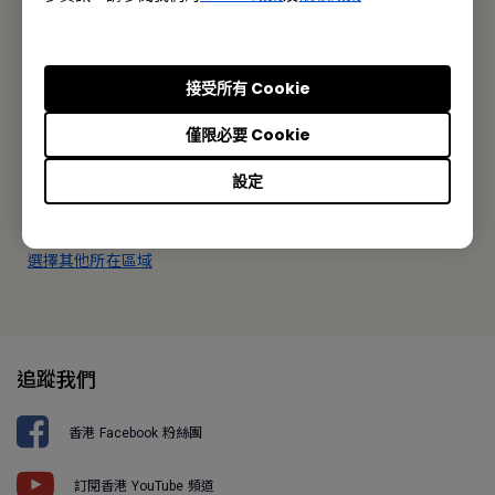
BenQ 香港
明基智能科技(香港)有限公司
接受所有 Cookie
香港九龍荔枝角長沙灣道777-779號天安工業大廈10樓A-2室
僅限必要 Cookie
Tel: +852-2330-6760
設定
Fax: +852-2330-6353
選擇其他所在區域
追蹤我們
香港 Facebook 粉絲團
訂閱香港 YouTube 頻道