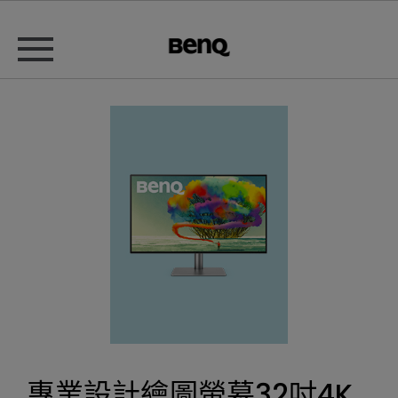
專業設計繪圖螢幕32吋4K