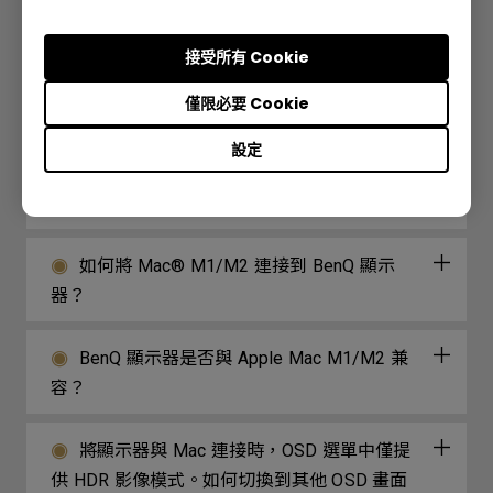
Sync？
接受所有 Cookie
我可以將Rosetta或Rosetta 2與Apple M1設
僅限必要 Cookie
備和Display Pilot一起使用嗎？
設定
連接到Mac M1時，為什麼BenQ顯示器鎖定
在4K 30Hz或不顯示4K 60Hz？
如何將 Mac® M1/M2 連接到 BenQ 顯示
器？
BenQ 顯示器是否與 Apple Mac M1/M2 兼
容？
將顯示器與 Mac 連接時，OSD 選單中僅提
供 HDR 影像模式。如何切換到其他 OSD 畫面