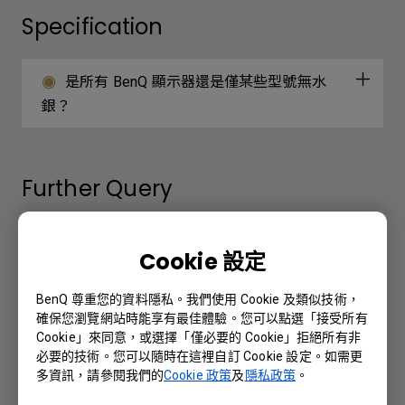
Specification
是所有 BenQ 顯示器還是僅某些型號無水
銀？
Further Query
是所有 BenQ 顯示器還是僅某些型號無水
Cookie 設定
銀？
BenQ 尊重您的資料隱私。我們使用 Cookie 及類似技術，
投影機開機時卡住，錯誤信息顯示“正在安裝
確保您瀏覽網站時能享有最佳體驗。您可以點選「接受所有
Cookie」來同意，或選擇「僅必要的 Cookie」拒絕所有非
升級包...”。 我能做些什麼來修復它？
必要的技術。您可以隨時在這裡自訂 Cookie 設定。如需更
多資訊，請參閱我們的
Cookie 政策
及
隱私政策
。
哪些型號支持 Display Pilot 軟件中的 ICC