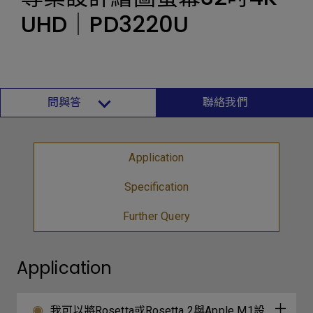
UHD｜PD3220U
問與答
聯絡我們
Application
Specification
Further Query
Application
我可以將Rosetta或Rosetta 2與Apple M1設