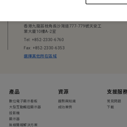
BenQ 香港
明基智能科技(香港)有限公司
香港九龍荔枝角長沙灣道777-779號天安工
業大廈10樓A-2室
Tel: +852-2330-6760
Fax: +852-2330-6353
選擇其他所在區域
產品
資源
支援服
數位電子顯示看板
趨勢與知識
常見問題
大型互動觸控顯示器
成功案例
下載
投影機
顯示器
無線簡報解決方案