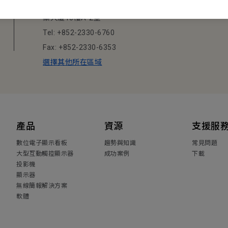
香港九龍荔枝角長沙灣道777-779號天安工
業大廈10樓A-2室
Tel: +852-2330-6760
Fax: +852-2330-6353
選擇其他所在區域
產品
資源
支援服
數位電子顯示看板
趨勢與知識
常見問題
大型互動觸控顯示器
成功案例
下載
投影機
顯示器
無線簡報解決方案
軟體