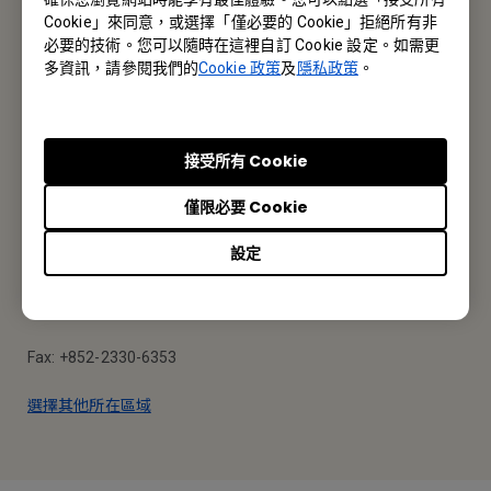
報價採購 · 技術諮詢 · 售後服務
Cookie」來同意，或選擇「僅必要的 Cookie」拒絕所有非
必要的技術。您可以隨時在這裡自訂 Cookie 設定。如需更
聯絡我們
多資訊，請參閱我們的
Cookie 政策
及
隱私政策
。
接受所有 Cookie
BenQ 香港
僅限必要 Cookie
明基智能科技(香港)有限公司
設定
香港九龍荔枝角長沙灣道777-779號天安工業大廈10樓A-2室
Tel: +852-2330-6760
Fax: +852-2330-6353
選擇其他所在區域