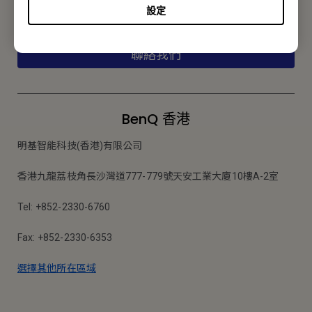
設定
報價採購 · 技術諮詢 · 售後服務
聯絡我們
BenQ 香港
明基智能科技(香港)有限公司
香港九龍荔枝角長沙灣道777-779號天安工業大廈10樓A-2室
Tel: +852-2330-6760
Fax: +852-2330-6353
選擇其他所在區域