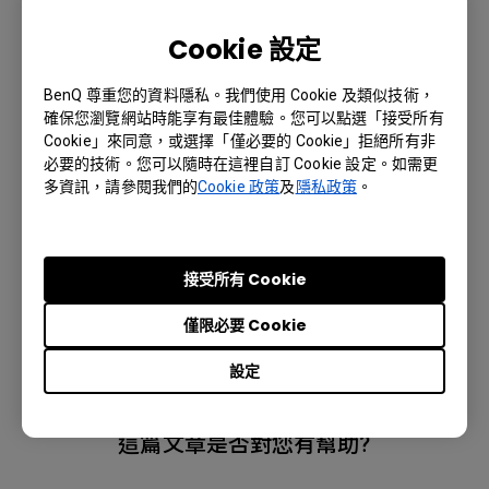
4. Tap a connection from the list.
Cookie 設定
The settings window appears.
5. Configure the settings.
BenQ 尊重您的資料隱私。我們使用 Cookie 及類似技術，
確保您瀏覽網站時能享有最佳體驗。您可以點選「接受所有
6.
Tap
Connect
.
Cookie」來同意，或選擇「僅必要的 Cookie」拒絕所有非
必要的技術。您可以隨時在這裡自訂 Cookie 設定。如需更
多資訊，請參閱我們的
Cookie 政策
及
隱私政策
。
適用產品型號
CP6501K Corporate, CP8601K, CS6501, CS7501,
接受所有 Cookie
CS8601 86" Corporate Meeting Room Display,
僅限必要 Cookie
InstaShare 2, RM5502K, RM6502K, RM7502K, RM8602K
設定
這篇文章是否對您有幫助?