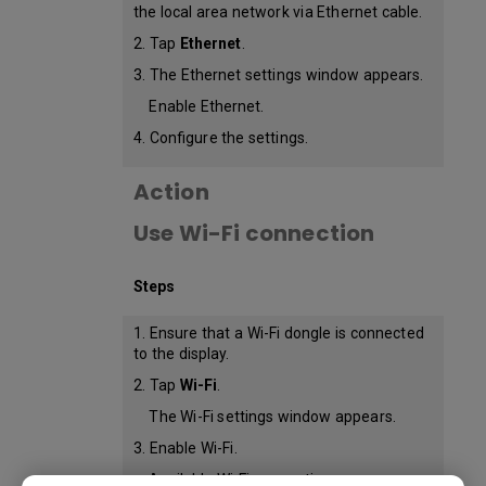
the local area network via Ethernet cable.
2. Tap
Ethernet
.
3. The Ethernet settings window appears.
Enable Ethernet.
4. Configure the settings.
Action
Use Wi-Fi connection
Steps
1. Ensure that a Wi-Fi dongle is connected
to the display.
2. Tap
Wi-Fi
.
The Wi-Fi settings window appears.
3. Enable Wi-Fi.
Available Wi-Fi connections appear.