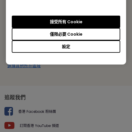
BenQ 香港
明基智能科技(香港)有限公司
接受所有 Cookie
香港九龍荔枝角長沙灣道777-779號天安工業大廈10樓A-2室
僅限必要 Cookie
Tel: +852-2330-6760
設定
Fax: +852-2330-6353
選擇其他所在區域
追蹤我們
香港 Facebook 粉絲團
訂閱香港 YouTube 頻道